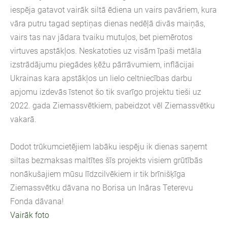
iespēja gatavot vairāk siltā ēdiena un vairs pavāriem, kura
vāra putru tagad septiņas dienas nedēļā divās maiņās,
vairs tas nav jādara tvaiku mutuļos, bet piemērotos
virtuves apstākļos. Neskatoties uz visām īpaši metāla
izstrādājumu piegādes ķēžu pārrāvumiem, inflācijai
Ukrainas kara apstākļos un lielo celtniecības darbu
apjomu izdevās īstenot šo tik svarīgo projektu tieši uz
2022. gada Ziemassvētkiem, pabeidzot vēl Ziemassvētku
vakarā.
Dodot trūkumcietējiem labāku iespēju ik dienas saņemt
siltas bezmaksas maltītes šīs projekts visiem grūtībās
nonākušajiem mūsu līdzcilvēkiem ir tik brīnišķīga
Ziemassvētku dāvana no Borisa un Ināras Teterevu
Fonda dāvana!
Vairāk foto