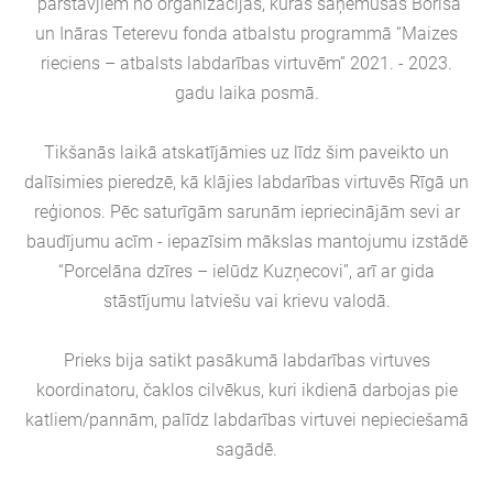
pārstāvjiem no organizācijas, kuras saņēmušas Borisa
un Ināras Teterevu fonda atbalstu programmā “Maizes
rieciens – atbalsts labdarības virtuvēm” 2021. - 2023.
gadu laika posmā.
Tikšanās laikā atskatījāmies uz līdz šim paveikto un
dalīsimies pieredzē, kā klājies labdarības virtuvēs Rīgā un
reģionos. Pēc saturīgām sarunām iepriecinājām sevi ar
baudījumu acīm - iepazīsim mākslas mantojumu izstādē
“Porcelāna dzīres – ielūdz Kuzņecovi”, arī ar gida
stāstījumu latviešu vai krievu valodā.
Prieks bija satikt pasākumā labdarības virtuves
koordinatoru, čaklos cilvēkus, kuri ikdienā darbojas pie
katliem/pannām, palīdz labdarības virtuvei nepieciešamā
sagādē.