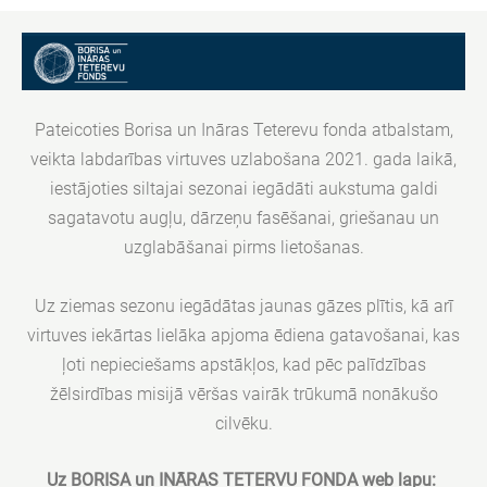
Pateicoties Borisa un Ināras Teterevu fonda atbalstam,
veikta labdarības virtuves uzlabošana 2021. gada laikā,
iestājoties siltajai sezonai iegādāti aukstuma galdi
sagatavotu augļu, dārzeņu fasēšanai, griešanau un
uzglabāšanai pirms lietošanas.
Uz ziemas sezonu iegādātas jaunas gāzes plītis, kā arī
virtuves iekārtas lielāka apjoma ēdiena gatavošanai, kas
ļoti nepieciešams apstākļos, kad pēc palīdzības
žēlsirdības misijā vēršas vairāk trūkumā nonākušo
cilvēku.
Uz BORISA un INĀRAS TETERVU FONDA web lapu: