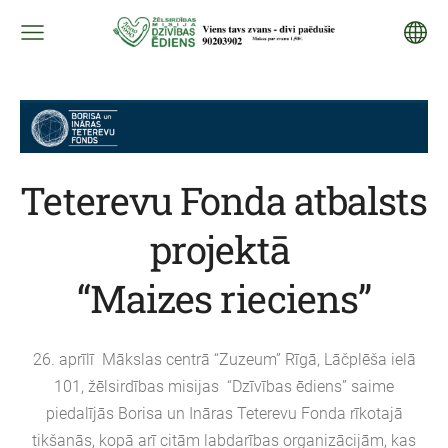
Teterevu Fonda atbalsts
projektā
“Maizes rieciens”
26. aprīlī Mākslas centrā “Zuzeum” Rīgā, Lāčplēša ielā
101, žēlsirdības misijas “Dzīvības ēdiens” saime
piedalījās Borisa un Ināras Teterevu Fonda rīkotajā
tikšanās, kopā arī citām labdarības organizācijām, kas