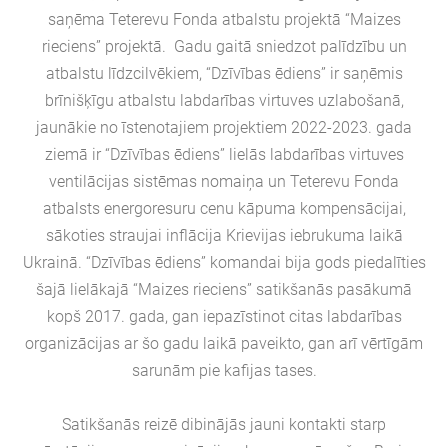
saņēma Teterevu Fonda atbalstu projektā “Maizes
rieciens” projektā. Gadu gaitā sniedzot palīdzību un
atbalstu līdzcilvēkiem, “Dzīvības ēdiens” ir saņēmis
brīnišķīgu atbalstu labdarības virtuves uzlabošanā,
jaunākie no īstenotajiem projektiem 2022-2023. gada
ziemā ir “Dzīvības ēdiens” lielās labdarības virtuves
ventilācijas sistēmas nomaiņa un Teterevu Fonda
atbalsts energoresuru cenu kāpuma kompensācijai,
sākoties straujai inflācija Krievijas iebrukuma laikā
Ukrainā. “Dzīvības ēdiens” komandai bija gods piedalīties
šajā lielākajā “Maizes rieciens” satikšanās pasākumā
kopš 2017. gada, gan iepazīstinot citas labdarības
organizācijas ar šo gadu laikā paveikto, gan arī vērtīgām
sarunām pie kafijas tases.
Satikšanās reizē dibinājās jauni kontakti starp