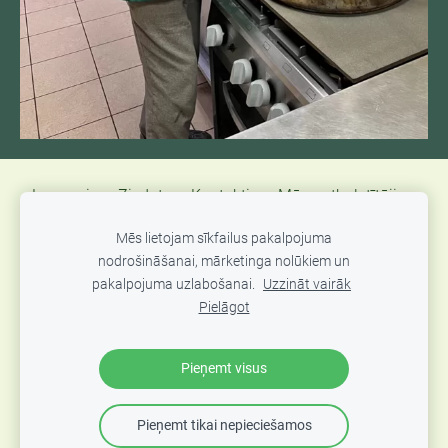
Jaunumi
Ziedot
Kontakti
Mūsu atbalstītāji
Atsauksmes
Atbalsts Ukrainas kara bēgļiem
Mēs lietojam sīkfailus pakalpojuma
nodrošināšanai, mārketinga nolūkiem un
Sīkdatnes
pakalpojuma uzlabošanai.
Uzzināt vairāk
Pielāgot
"Mozello" sociālās atbildības projekts, atbalstot "Dzīvības
Ēdiens" krīzes virtuvi 🍲
Pieņemt visus
Pieņemt tikai nepieciešamos