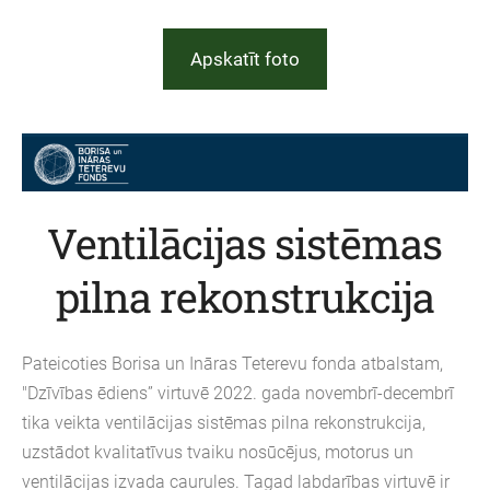
Apskatīt foto
Ventilācijas sistēmas
pilna rekonstrukcija
Pateicoties Borisa un Ināras Teterevu fonda atbalstam,
"Dzīvības ēdiens” virtuvē 2022. gada novembrī-decembrī
tika veikta ventilācijas sistēmas pilna rekonstrukcija,
uzstādot kvalitatīvus tvaiku nosūcējus, motorus un
ventilācijas izvada caurules. Tagad labdarības virtuvē ir