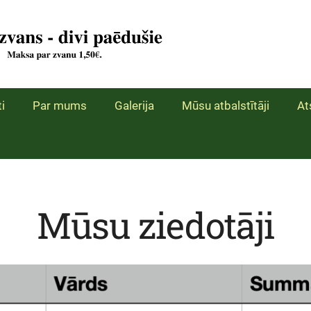
i
Par mums
Galerija
Mūsu atbalstītāji
At
Mūsu ziedotāji