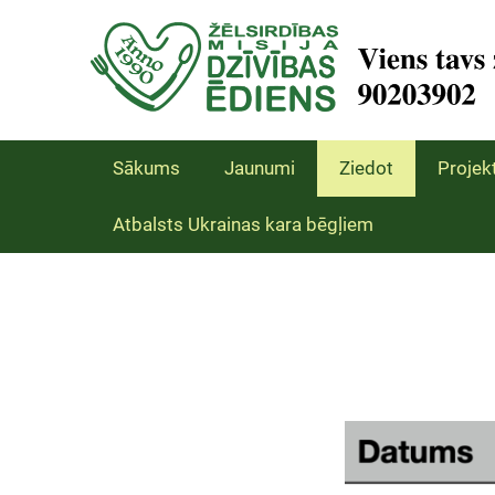
Sākums
Jaunumi
Ziedot
Projekt
Atbalsts Ukrainas kara bēgļiem