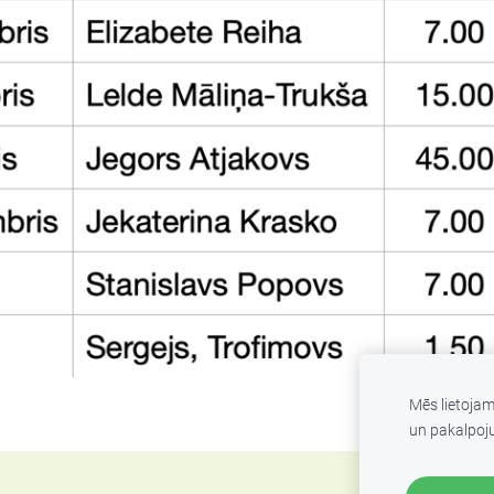
Mēs lietoja
un pakalpoj