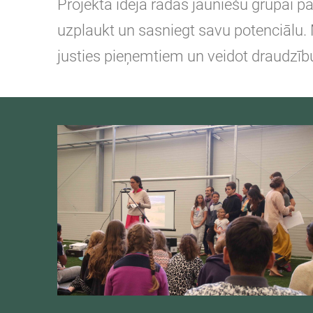
Projekta ideja radās jauniešu grupai pa
uzplaukt un sasniegt savu potenciālu. 
justies pieņemtiem un veidot draudzīb