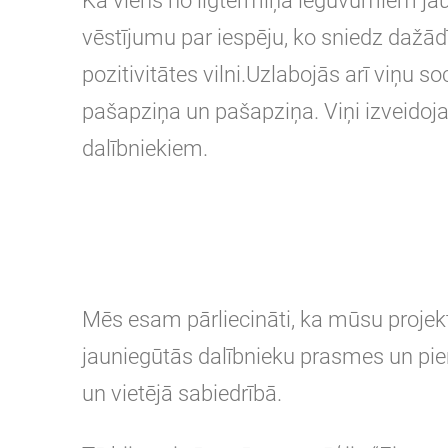
Kā viens no ilgtermiņa ieguvumiem jaun
vēstījumu par iespēju, ko sniedz dažādī
pozitivitātes vilni.Uzlabojās arī viņu s
pašapziņa un pašapziņa. Viņi izveidoj
dalībniekiem.
Mēs esam pārliecināti, ka mūsu proj
jauniegūtās dalībnieku prasmes un pie
un vietējā sabiedrībā.