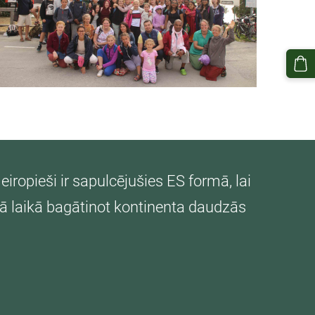
eiropieši ir sapulcējušies ES formā, lai
šā laikā bagātinot kontinenta daudzās