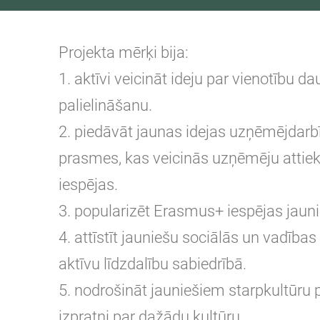
Projekta mērķi bija:
1. aktīvi veicināt ideju par vienotību d
palielināšanu.
2. piedāvāt jaunas idejas uzņēmējdarb
prasmes, kas veicinās uzņēmēju attie
iespējas.
3. popularizēt Erasmus+ iespējas jauni
4. attīstīt jauniešu sociālās un vadība
aktīvu līdzdalību sabiedrībā.
5. nodrošināt jauniešiem starpkultūru pi
izpratni par dažādu kultūru.