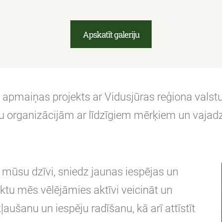
Apskatīt galeriju
 apmaiņas projekts ar Vidusjūras reģiona valstu
u organizācijām ar līdzīgiem mērķiem un vajadzī
mūsu dzīvi, sniedz jaunas iespējas un
ktu mēs vēlējāmies aktīvi veicināt un
kļaušanu un iespēju radīšanu, kā arī attīstīt