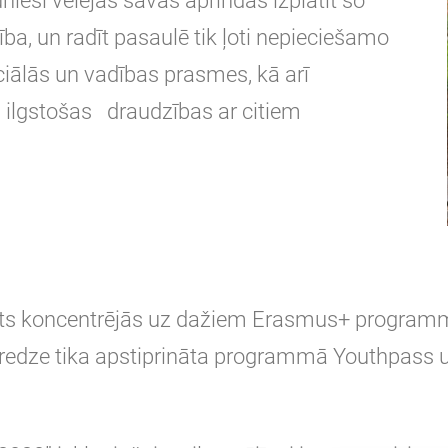
ieši vēlējās savās aprindās izplatīt šo
ba, un radīt pasaulē tik ļoti nepieciešamo
ociālās un vadības prasmes, kā arī
a ilgstošas draudzības ar citiem
ekts koncentrējās uz dažiem Erasmus+ program
redze tika apstiprināta programmā Youthpass un 