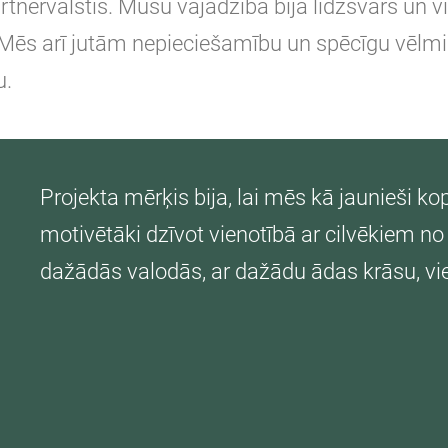
rtnervalstīs. Mūsu vajadzība bija līdzsvars un 
Mēs arī jutām nepieciešamību un spēcīgu vēlmi 
u.
Projekta mērķis bija, lai mēs kā jaunieši ko
motivētāki dzīvot vienotībā ar cilvēkiem n
dažādās valodās, ar dažādu ādas krāsu, vi