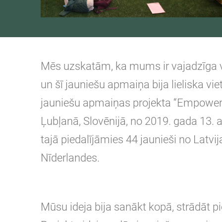
Mēs uzskatām, ka mums ir vajadzīga vi
un šī jauniešu apmaiņa bija lieliska viet
jauniešu apmaiņas projekta “Empowerer
Ļubļanā, Slovēnijā, no 2019. gada 13.
tajā piedalījāmies 44 jaunieši no Latvij
Nīderlandes.
Mūsu ideja bija sanākt kopā, strādāt 