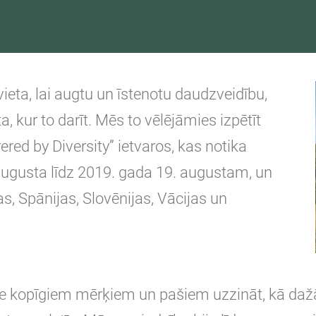
eta, lai augtu un īstenotu daudzveidību,
a, kur to darīt. Mēs to vēlējāmies izpētīt
ed by Diversity” ietvaros, kas notika
 augusta līdz 2019. gada 19. augustam, un
as, Spānijas, Slovēnijas, Vācijas un
pie kopīgiem mērķiem un pašiem uzzināt, kā daž