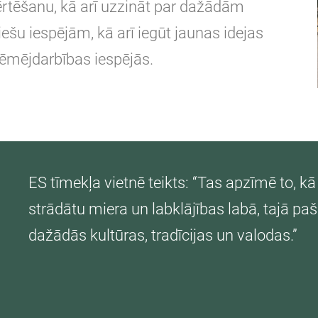
ērtēšanu, kā arī uzzināt par dažādām
šu iespējām, kā arī iegūt jaunas idejas
ņēmējdarbības iespējās.
ES tīmekļa vietnē teikts: “Tas apzīmē to, kā 
strādātu miera un labklājības labā, tajā pa
dažādās kultūras, tradīcijas un valodas.”