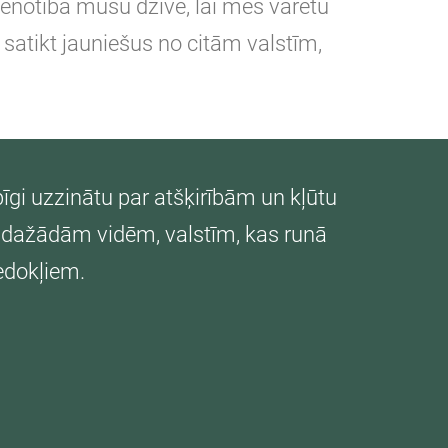
vienotība mūsu dzīvē, lai mēs varētu
satikt jauniešus no citām valstīm,
pīgi uzzinātu par atšķirībām un kļūtu
o dažādām vidēm, valstīm, kas runā
edokļiem.