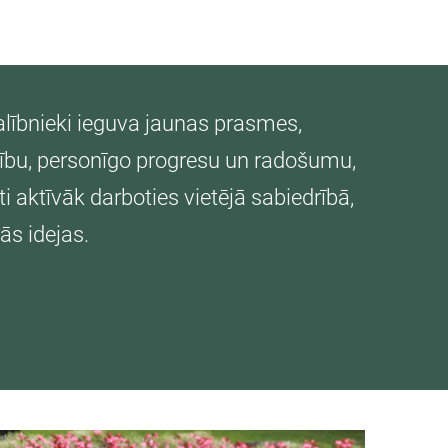
alībnieki ieguva jaunas prasmes,
lību, personīgo progresu un radošumu,
i aktīvāk darboties vietējā sabiedrībā,
ās idejas.