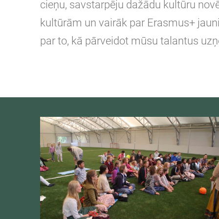
cieņu, savstarpēju dažādu kultūru nov
kultūrām un vairāk par Erasmus+ jaunie
par to, kā pārveidot mūsu talantus uz