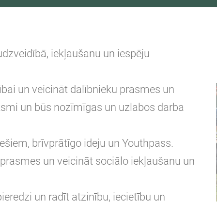
audzveidībā, iekļaušanu un iespēju
ībai un veicināt dalībnieku prasmes un
ksmi un būs nozīmīgas un uzlabos darba
ešiem, brīvprātīgo ideju un Youthpass.
s prasmes un veicināt sociālo iekļaušanu un
eredzi un radīt atzinību, iecietību un