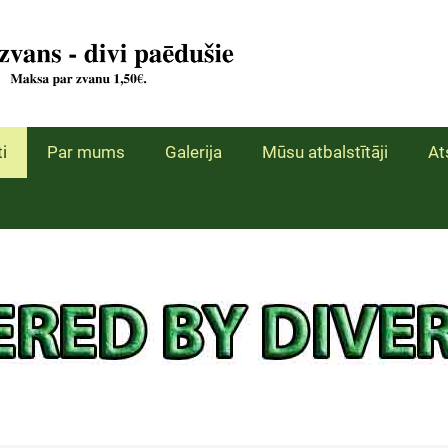
i
Par mums
Galerija
Mūsu atbalstītāji
At