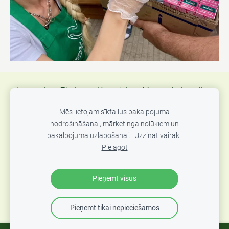
Jaunumi
Ziedot
Kontakti
Mūsu atbalstītāji
Atsauksmes
Atbalsts Ukrainas kara bēgļiem
Mēs lietojam sīkfailus pakalpojuma
nodrošināšanai, mārketinga nolūkiem un
Sīkdatnes
pakalpojuma uzlabošanai.
Uzzināt vairāk
Pielāgot
"Mozello" sociālās atbildības projekts, atbalstot "Dzīvības
Ēdiens" krīzes virtuvi 🍲
Pieņemt visus
Pieņemt tikai nepieciešamos