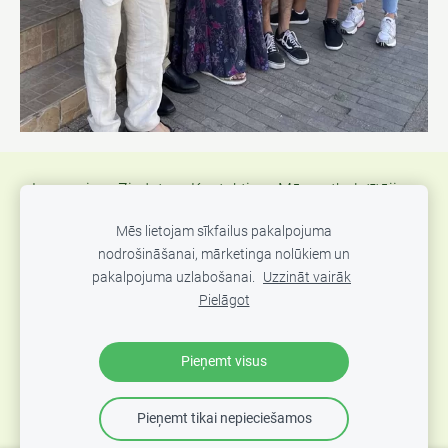
Jaunumi
Ziedot
Kontakti
Mūsu atbalstītāji
Atsauksmes
Atbalsts Ukrainas kara bēgļiem
Mēs lietojam sīkfailus pakalpojuma
nodrošināšanai, mārketinga nolūkiem un
Sīkdatnes
pakalpojuma uzlabošanai.
Uzzināt vairāk
Pielāgot
"Mozello" sociālās atbildības projekts, atbalstot "Dzīvības
Ēdiens" krīzes virtuvi 🍲
Pieņemt visus
Pieņemt tikai nepieciešamos