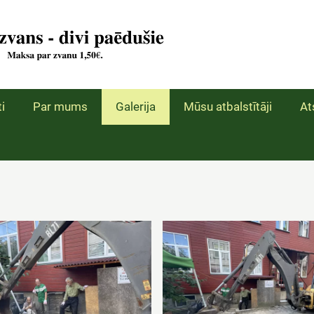
i
Par mums
Galerija
Mūsu atbalstītāji
At