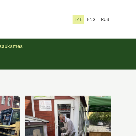
LAT
ENG
RUS
sauksmes