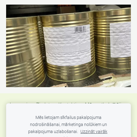
Jaunumi
Ziedot
Kontakti
Mūsu atbalstītāji
Atsauksmes
Atbalsts Ukrainas kara bēgļiem
Mēs lietojam sīkfailus pakalpojuma
nodrošināšanai, mārketinga nolūkiem un
Sīkdatnes
pakalpojuma uzlabošanai.
Uzzināt vairāk