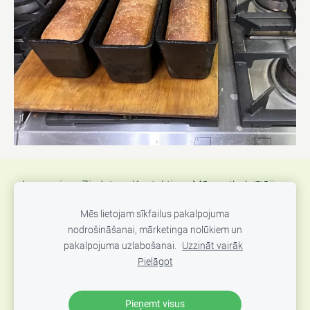
Jaunumi
Ziedot
Kontakti
Mūsu atbalstītāji
Atsauksmes
Atbalsts Ukrainas kara bēgļiem
Mēs lietojam sīkfailus pakalpojuma
nodrošināšanai, mārketinga nolūkiem un
Sīkdatnes
pakalpojuma uzlabošanai.
Uzzināt vairāk
Pielāgot
"Mozello" sociālās atbildības projekts, atbalstot "Dzīvības
Ēdiens" krīzes virtuvi 🍲
Pieņemt visus