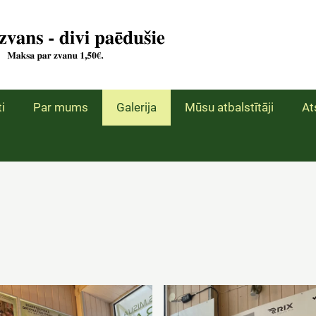
i
Par mums
Galerija
Mūsu atbalstītāji
At