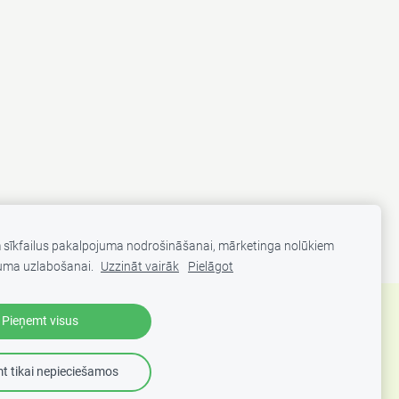
m sīkfailus pakalpojuma nodrošināšanai, mārketinga nolūkiem
uma uzlabošanai.
Uzzināt vairāk
Pielāgot
Pieņemt visus
es
t tikai nepieciešamos