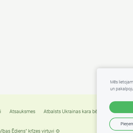
Mēs lietoja
un pakalpoj
i
Atsauksmes
Atbalsts Ukrainas kara bēgļiem
Sīkdatn
Pieņem
vības Ēdiens" krīzes virtuvi 🍲