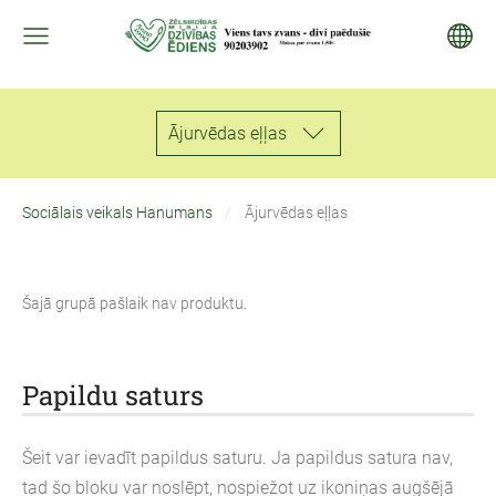
Ājurvēdas eļļas
Sociālais veikals Hanumans
Ājurvēdas eļļas
Šajā grupā pašlaik nav produktu.
Papildu saturs
Šeit var ievadīt papildus saturu. Ja papildus satura nav,
tad šo bloku var noslēpt, nospiežot uz ikoniņas augšējā