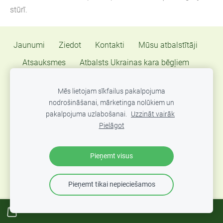
stūrī.
Jaunumi
Ziedot
Kontakti
Mūsu atbalstītāji
Atsauksmes
Atbalsts Ukrainas kara bēgļiem
Sīkdatnes
Mēs lietojam sīkfailus pakalpojuma
nodrošināšanai, mārketinga nolūkiem un
"Mozello" sociālās atbildības projekts, atbalstot "Dzīvības
pakalpojuma uzlabošanai.
Uzzināt vairāk
Ēdiens" krīzes virtuvi 🍲
Pielāgot
Pieņemt visus
Pieņemt tikai nepieciešamos