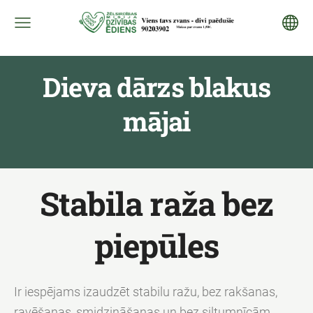
Dieva dārzs blakus
mājai
Stabila raža bez
piepūles
Ir iespējams izaudzēt stabilu ražu, bez rakšanas,
ravēšanas, smidzināšanas un bez siltumnīcām.