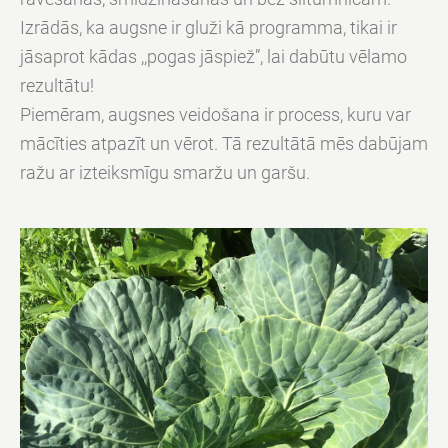
Izrādās, ka augsne ir gluži kā programma, tikai ir
jāsaprot kādas ,,pogas jāspiež”, lai dabūtu vēlamo
rezultātu!
Piemēram, augsnes veidošana ir process, kuru var
mācīties atpazīt un vērot. Tā rezultātā mēs dabūjam
ražu ar izteiksmīgu smaržu un garšu.